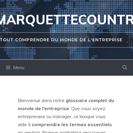
Aller
au
MARQUETTECOUNT
contenu
TOUT COMPRENDRE DU MONDE DE L'ENTREPRISE
Menu
Bienvenue dans notre
glossaire complet du
monde de l’entreprise
. Que vous soyez
entrepreneur ou manager, ce lexique vous
aide à
comprendre les termes essentiels
en gestion, finance, marketing, ressources