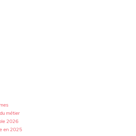
ismes
du métier
mple 2026
gie en 2025