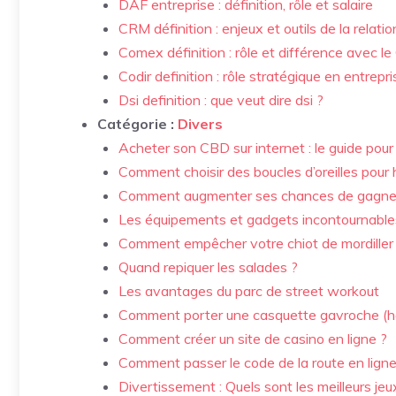
DAF entreprise : définition, rôle et salaire
CRM définition : enjeux et outils de la relatio
Comex définition : rôle et différence avec le
Codir definition : rôle stratégique en entrepri
Dsi definition : que veut dire dsi ?
Catégorie :
Divers
Acheter son CBD sur internet : le guide pour
Comment choisir des boucles d’oreilles pou
Comment augmenter ses chances de gagner
Les équipements et gadgets incontournables
Comment empêcher votre chiot de mordiller 
Quand repiquer les salades ?
Les avantages du parc de street workout
Comment porter une casquette gavroche (
Comment créer un site de casino en ligne ?
Comment passer le code de la route en ligne
Divertissement : Quels sont les meilleurs jeu