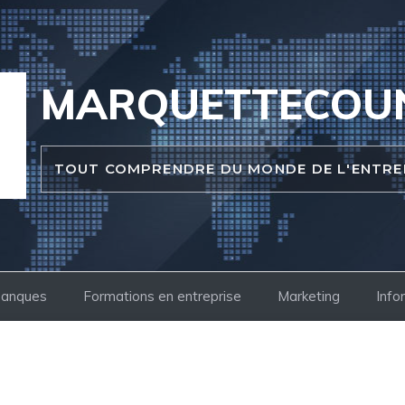
MARQUETTECOU
TOUT COMPRENDRE DU MONDE DE L'ENTRE
Banques
Formations en entreprise
Marketing
Info