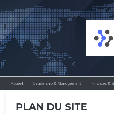
Aller
au
contenu
Accueil
Leadership & Management
Finances & 
PLAN DU SITE