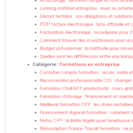
Affacturage : définition simple et fonction
Leasing matériel entreprise : louer ou achete
Décret tertiaire : vos obligations et solution
PDP facture électronique : liste officielle et c
Facturation électronique : se préparer pour
Comment trouver des investisseurs pour un p
Budget prévisionnel : la méthode pour sécur
Quelles sont les différences entre une banq
Catégorie :
Formations en entreprise
Consulter compte formation : accès, solde et
Reconversion professionnelle CDI : changer 
Formation ChatGPT productivité : cours gra
Formation chômage : financement et maintie
Meilleure formation CPF : les choix rentabl
Financement régional formation : comment e
Refus CPF : la limite légale pour l’employeu
Réinscription France Travail formation : ne p