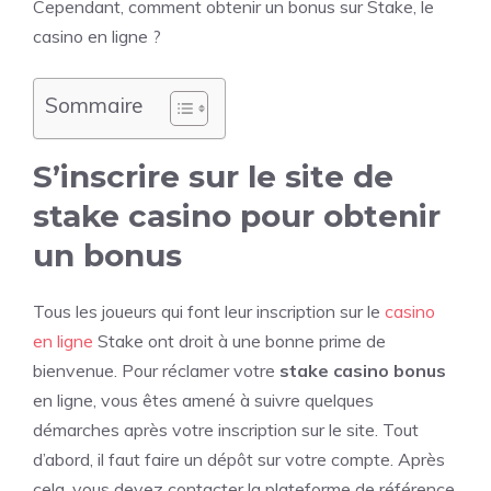
Cependant, comment obtenir un bonus sur Stake, le
casino en ligne ?
Sommaire
S’inscrire sur le site de
stake casino pour obtenir
un bonus
Tous les joueurs qui font leur inscription sur le
casino
en ligne
Stake ont droit à une bonne prime de
bienvenue. Pour réclamer votre
stake casino bonus
en ligne, vous êtes amené à suivre quelques
démarches après votre inscription sur le site. Tout
d’abord, il faut faire un dépôt sur votre compte. Après
cela, vous devez contacter la plateforme de référence