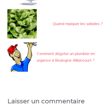
Quand repiquer les salades ?
Comment dégoter un plombier en
urgence à Boulogne-Billancourt ?
Laisser un commentaire