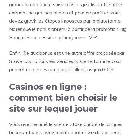
grande promotion à saisir tous les jeudis. Cette offre
contient de grosses primes et pour en profiter, vous
devez gravir les étapes imposées par la plateforme.
Noter que le bonus obtenu à partir de la promotion Big
Bang n’est accessible qu’aux joueurs VIP.
Enfin, l’île aux bonus est une autre offre proposée par
Stake casino tous les vendredis. Cette formule vous
permet de percevoir un profit allant jusqu’à 60 %.
Casinos en ligne :
comment bien choisir le
site sur lequel jouer
Vous avez écumé le site de Stake durant de longues
heures, et vous avez maintenant envie de passer à