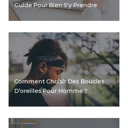
Guide Pour Bien S’y Prendre
Comment Choisir Des Boucles
D’oreilles Pour Homme ?