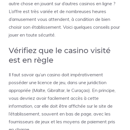
autre chose en jouant sur d’autres casinos en ligne ?
L’offre est très variée et de nombreuses heures
d’amusement vous attendent, à condition de bien
choisir son établissement. Voici quelques conseils pour
jouer en toute sécurité.
Vérifiez que le casino visité
est en règle
Il faut savoir qu’un casino doit impérativement
posséder une licence de jeu, dans une juridiction
appropriée (Malte, Gibraltar, le Curaçao). En principe,
vous devriez avoir facilement accès à cette
information, car elle doit être affichée sur le site de
l’établissement, souvent en bas de page, avec les
fournisseurs de jeux et les moyens de paiement pris
en charge.