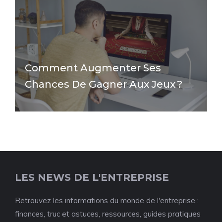
Comment Augmenter Ses
Chances De Gagner Aux Jeux ?
LES NEWS DE L'ENTREPRISE
Retrouvez les informations du monde de l'entreprise :
finances, truc et astuces, ressources, guides pratiques