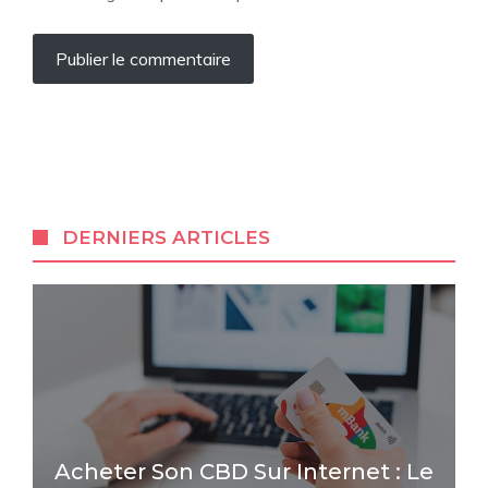
DERNIERS ARTICLES
Acheter Son CBD Sur Internet : Le