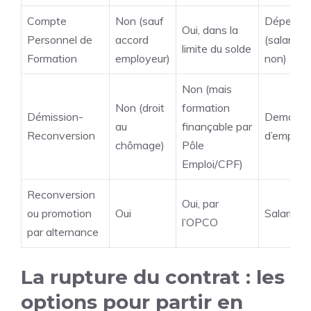
Compte
Non (sauf
Dépend
Oui, dans la
Personnel de
accord
(salarié o
limite du solde
Formation
employeur)
non)
Non (mais
Non (droit
formation
Démission-
Demande
au
finançable par
Reconversion
d’emploi
chômage)
Pôle
Emploi/CPF)
Reconversion
Oui, par
ou promotion
Oui
Salarié
l’OPCO
par alternance
La rupture du contrat : les
options pour partir en