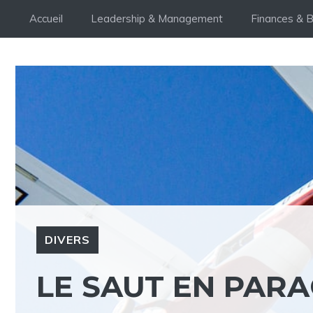
Aller
Accueil
Leadership & Management
Finances & 
au
contenu
DIVERS
LE SAUT EN PARA